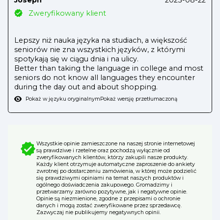
Zweryfikowany klient
Lepszy niż nauka języka na studiach, a większość
seniorów nie zna wszystkich języków, z którymi
spotykają się w ciągu dnia i na ulicy.
Better than taking the language in college and most
seniors do not know all languages they encounter
during the day out and about shopping.
Pokaż w języku oryginalnym
Pokaż wersję przetłumaczoną
Wszystkie opinie zamieszczone na naszej stronie internetowej
są prawdziwe i rzetelne oraz pochodzą wyłącznie od
zweryfikowanych klientów, którzy zakupili nasze produkty.
Każdy klient otrzymuje automatyczne zaproszenie do ankiety
zwrotnej po dostarczeniu zamówienia, w której może podzielić
się prawdziwymi opiniami na temat naszych produktów i
ogólnego doświadczenia zakupowego. Gromadzimy i
przetwarzamy zarówno pozytywne, jak i negatywne opinie.
Opinie są niezmienione, zgodne z przepisami o ochronie
danych i mogą zostać zweryfikowane przez sprzedawcę.
Zazwyczaj nie publikujemy negatywnych opinii.