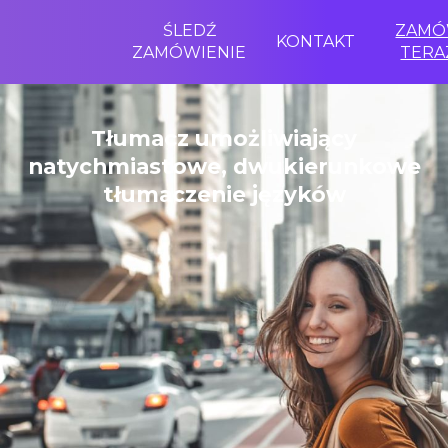
ŚLEDŹ
ZAM
KONTAKT
ZAMÓWIENIE
TERA
Tłumacz umożliwiający
natychmiastowe, dwukierunkowe
tłumaczenie języków