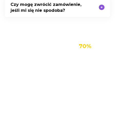
Czy mogę zwrócić zamówienie,
jeśli mi się nie spodoba?
Kup Enence ze zniżką do
70%
Pozostań w kontakcie z przyjaciółmi,
współpracownikami i krewnymi
Urządzenie Enence tłumaczy w ciągu kilku sekund,
dzięki czemu bariera językowa nigdy nie
przeszkadza w rozmowach, które są najważniejsze.
Ucz się języka szybko, łatwo i tanio
Pożegnaj się z drogimi lekcjami i godzinami pracy
domowej. Dzięki Enence możesz uczyć się we
własnym tempie, kiedykolwiek i gdziekolwiek