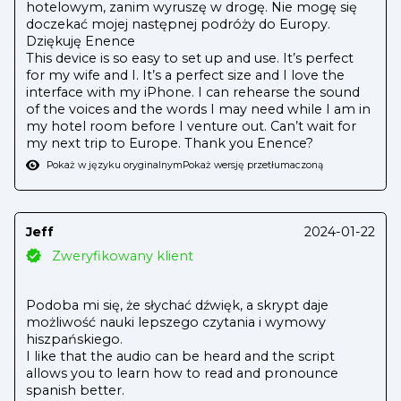
hotelowym, zanim wyruszę w drogę. Nie mogę się
doczekać mojej następnej podróży do Europy.
Dziękuję Enence
This device is so easy to set up and use. It’s perfect
for my wife and I. It’s a perfect size and I love the
interface with my iPhone. I can rehearse the sound
of the voices and the words I may need while I am in
my hotel room before I venture out. Can’t wait for
my next trip to Europe. Thank you Enence?
Pokaż w języku oryginalnym
Pokaż wersję przetłumaczoną
Jeff
2024-01-22
Zweryfikowany klient
Podoba mi się, że słychać dźwięk, a skrypt daje
możliwość nauki lepszego czytania i wymowy
hiszpańskiego.
I like that the audio can be heard and the script
allows you to learn how to read and pronounce
spanish better.